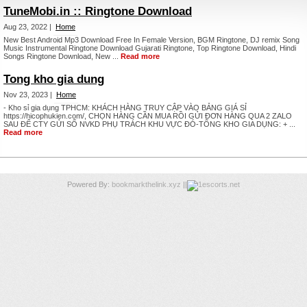
TuneMobi.in :: Ringtone Download
Aug 23, 2022 |
Home
New Best Android Mp3 Download Free In Female Version, BGM Ringtone, DJ remix Song
Music Instrumental Ringtone Download Gujarati Ringtone, Top Ringtone Download, Hindi
Songs Ringtone Download, New ...
Read more
Tong kho gia dung
Nov 23, 2023 |
Home
- Kho sỉ gia dụng TPHCM: KHÁCH HÀNG TRUY CẬP VÀO BẢNG GIÁ SỈ
https://hicophukien.com/, CHỌN HÀNG CẦN MUA RỒI GỬI ĐƠN HÀNG QUA 2 ZALO
SAU ĐỂ CTY GỬI SỐ NVKD PHỤ TRÁCH KHU VỰC ĐÓ-TỔNG KHO GIA DỤNG: + ...
Read more
Powered By:
bookmarkthelink.xyz
||