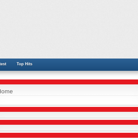
test
Top Hits
Home